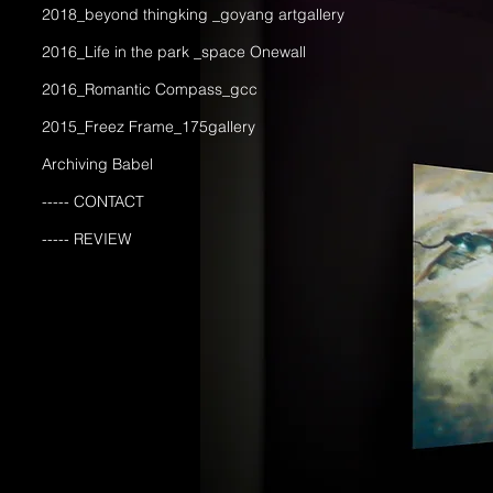
2018_beyond thingking _goyang artgallery
2016_Life in the park _space Onewall
2016_Romantic Compass_gcc
2015_Freez Frame_175gallery
Archiving Babel
----- CONTACT
----- REVIEW